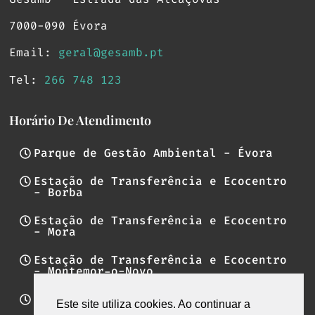
7000-090 Évora
Email:
geral@gesamb.pt
Tel:
266 748 123
Horário De Atendimento
Parque de Gestão Ambiental - Évora
Estação de Transferência e Ecocentro
- Borba
Estação de Transferência e Ecocentro
- Mora
Estação de Transferência e Ecocentro
- Montemor-o-Novo
Estação de Transferência e Ecocentro
Este site utiliza cookies. Ao continuar a
- Reguengos de Monsaraz