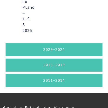
do
Plano
–
1.º
S
2025
2020-2024
2015-2019
2011-2014
Gesamb – Estrada das Alcáçovas