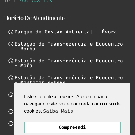
Tel:
266 748 123
Horário De Atendimento
Parque de Gestão Ambiental - Évora
Estação de Transferência e Ecocentro
- Borba
Estação de Transferência e Ecocentro
- Mora
Estação de Transferência e Ecocentro
- Montemor-o-Novo
Estação de Transferência e Ecocentro
Este site utiliza cookies. Ao continuar a
- Reguengos de Monsaraz
navegar no site, você concorda com o uso de
Saiba Mais
Ecocentro – Vendas Novas
cookies.
Ecocentro – Estremoz
Compreendi