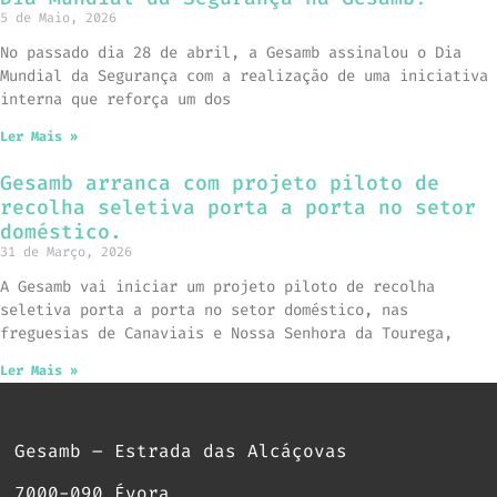
5 de Maio, 2026
No passado dia 28 de abril, a Gesamb assinalou o Dia
Mundial da Segurança com a realização de uma iniciativa
interna que reforça um dos
Ler Mais »
Gesamb arranca com projeto piloto de
recolha seletiva porta a porta no setor
doméstico.
31 de Março, 2026
A Gesamb vai iniciar um projeto piloto de recolha
seletiva porta a porta no setor doméstico, nas
freguesias de Canaviais e Nossa Senhora da Tourega,
Ler Mais »
Gesamb – Estrada das Alcáçovas
7000-090 Évora