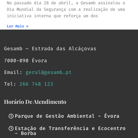
No passado dia 28 de abril, a Gesamb assinalou o
Dia Mundial da Segurança com a realização de uma
iniciativa interna que reforça um dos
Ler Mais »
Gesamb – Estrada das Alcáçovas
7000-090 Évora
Email:
geral@gesamb.pt
Tel:
266 748 123
Horário De Atendimento
Parque de Gestão Ambiental - Évora
Estação de Transferência e Ecocentro
- Borba