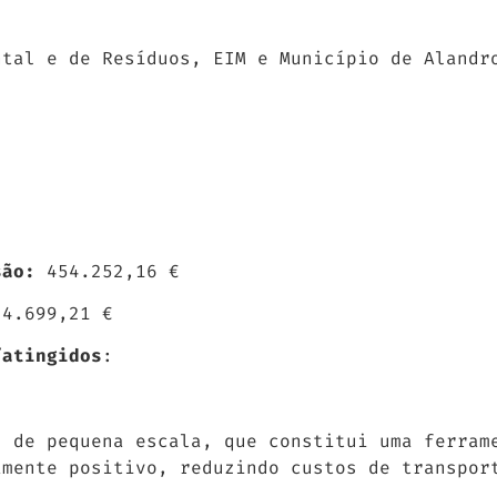
ntal e de Resíduos, EIM e Município de Alandr
são:
454.252,16 €
24.699,21 €
/atingidos
:
u de pequena escala, que constitui uma ferram
amente positivo, reduzindo custos de transpor