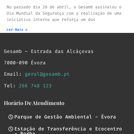
No passado dia 28 de abril, a Gesamb assinalou o
Dia Mundial da Segurança com a realização de uma
iniciativa interna que reforça um dos
Ler Mais »
Gesamb – Estrada das Alcáçovas
7000-090 Évora
Email:
geral@gesamb.pt
Tel:
266 748 123
Horário De Atendimento
Parque de Gestão Ambiental - Évora
Estação de Transferência e Ecocentro
- Borba