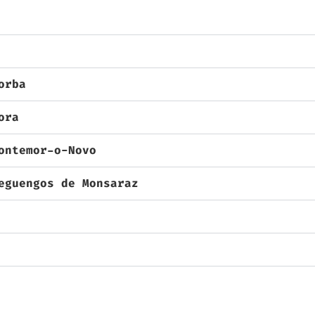
orba
ora
ontemor-o-Novo
eguengos de Monsaraz