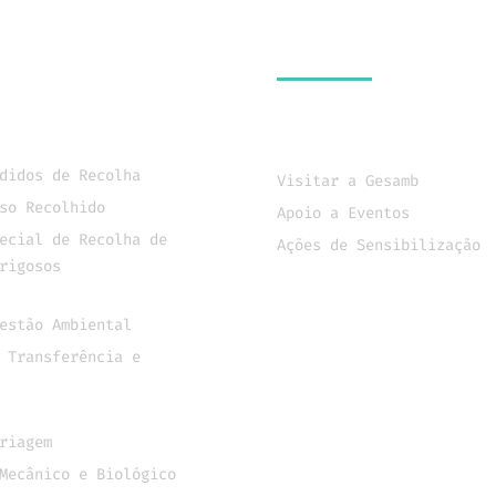
S
SUSTENTABILIDADE
de Resíduos
Responsabilidade So
Educação Ambiental
didos de Recolha
Visitar a Gesamb
so Recolhido
Apoio a Eventos
ecial de Recolha de
Ações de Sensibilização
rigosos
Projetos cofinancia
de resíduos
estão Ambiental
 Transferência e
to e Valorização
riagem
Mecânico e Biológico