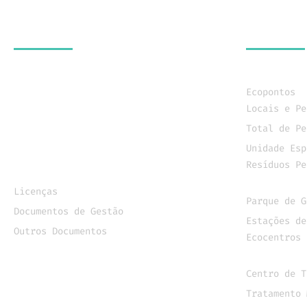
SOBRE NÓS
ATIVIDADE
Municípios
Recolha 
Ecopontos
Órgãos Sociais
Locais e Pe
Organograma
Total de Pe
Missão, Visão e Valores
Unidade Esp
Certificação
Resíduos Pe
Documentação
Receção 
Licenças
Parque de G
Documentos de Gestão
Estações de
Outros Documentos
Ecocentros
Contratação Pública
Tratamen
Centro de T
Tratamento 