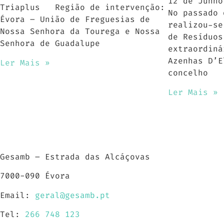
12 de Junho
Triaplus Região de intervenção:
No passado 
Évora – União de Freguesias de
realizou-se
Nossa Senhora da Tourega e Nossa
de Resíduos
Senhora de Guadalupe
extraordiná
Azenhas D’E
Ler Mais »
concelho
Ler Mais »
Gesamb – Estrada das Alcáçovas
7000-090 Évora
Email:
geral@gesamb.pt
Tel:
266 748 123