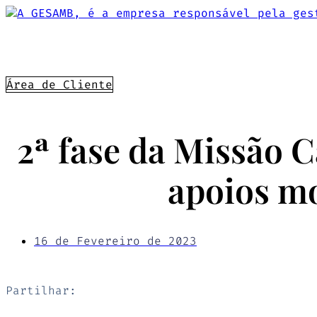
Pular
para
o
Sobre nós
Ativida
conteúdo
Área de Cliente
2ª fase da Missão 
apoios mo
16 de Fevereiro de 2023
Partilhar: